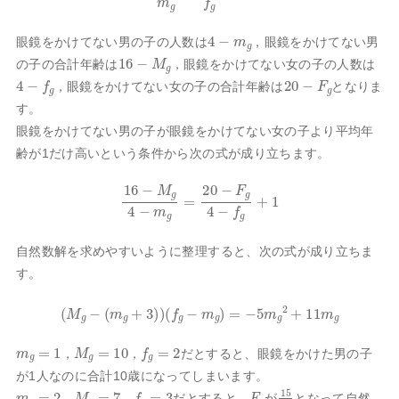
4
−
m
g
眼鏡をかけてない男の子の人数は
，眼鏡をかけてない男
16
−
M
g
の子の合計年齢は
，眼鏡をかけてない女の子の人数は
4
−
f
g
20
−
F
g
，眼鏡をかけてない女の子の合計年齢は
となりま
す。
眼鏡をかけてない男の子が眼鏡をかけてない女の子より平均年
齢が1だけ高いという条件から次の式が成り立ちます。
16
−
M
g
4
−
m
g
=
20
−
F
g
4
−
f
g
+
1
自然数解を求めやすいように整理すると、次の式が成り立ちま
す。
(
M
g
−
(
m
g
+
3
)
)
(
f
g
−
m
g
)
=
−
5
m
g
2
+
11
m
g
m
g
=
1
M
g
=
10
f
g
=
2
，
，
だとすると、眼鏡をかけた男の子
が1人なのに合計10歳になってしまいます。
m
g
=
2
M
g
=
7
f
g
=
3
F
g
15
2
，
，
だとすると、
が
となって自然