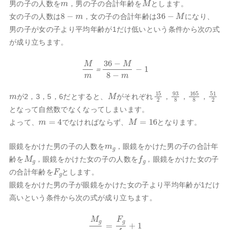
男の子の人数を
，男の子の合計年齢を
とします。
8
−
m
36
−
M
女の子の人数は
，女の子の合計年齢は
になり、
男の子が女の子より平均年齢が1だけ低いという条件から次の式
が成り立ちます。
M
m
＝
36
−
M
8
−
m
−
1
＝
m
M
15
2
93
8
165
8
51
2
が2，3，5，6だとすると、
がそれぞれ
，
，
，
となって自然数でなくなってしまいます。
m
=
4
M
=
16
よって、
でなければならず、
となります。
m
g
眼鏡をかけた男の子の人数を
，眼鏡をかけた男の子の合計年
M
g
f
g
齢を
，眼鏡をかけた女の子の人数を
，眼鏡をかけた女の子
F
g
の合計年齢を
とします。
眼鏡をかけた男の子が眼鏡をかけた女の子より平均年齢が1だけ
高いという条件から次の式が成り立ちます。
M
g
m
g
=
F
g
f
g
+
1