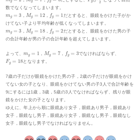
数でなくなってしまいます。
m
g
=
3
M
g
=
12
f
g
=
1
，
，
だとすると、眼鏡をかけた子がか
けてない子より平均年齢が低くなってしまいます。
m
g
=
3
M
g
=
18
f
g
=
2
，
，
だとすると、眼鏡をかけた男の子
の合計年齢が男の子の合計年齢を超えてしまいます。
m
g
=
1
M
g
=
7
f
g
=
3
よって、
，
，
でなければならず、
F
g
=
18
となります。
7歳の子だけが眼鏡をかけた男の子，2歳の子だけが眼鏡をかけ
てない女の子となり、眼鏡をかけてない男の子3人で合計年齢を
9にするには1歳，3歳，5歳の3人でなければならず、残りが眼
鏡をかけた女の子となります。
ゆえに、年上から順に眼鏡あり女子，眼鏡あり男子，眼鏡あり
女子，眼鏡なし男子，眼鏡あり女子，眼鏡なし男子，眼鏡なし
女子，眼鏡なし男子でなければなりません。